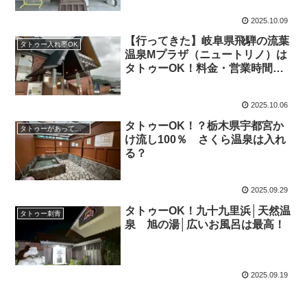
2025.10.09
【行ってきた】岐阜県飛騨の流葉
タトゥー入れ墨OK
温泉Mプラザ（ニュートリノ）は
タトゥーOK！料金・営業時間・
アクセス完全ガイド
2025.10.06
タトゥーOK！？栃木県宇都宮か
タトゥーがあっても入りたい
け流し100％ さくら温泉は入れ
る？
2025.09.29
タトゥーOK！九十九里浜│天然温
タトゥー刺青
泉 旭の湯│広いお風呂は最高！
2025.09.19