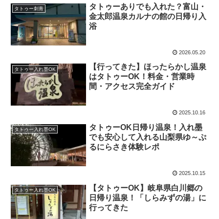
タトゥーありでも入れた？富山・
タトゥー刺青
金太郎温泉カルナの館の日帰り入
浴
2026.05.20
【行ってきた】ほったらかし温泉
タトゥー入れ墨OK
はタトゥーOK！料金・営業時
間・アクセス完全ガイド
2025.10.16
タトゥーOK日帰り温泉！入れ墨
タトゥー入れ墨OK
でも安心して入れる山梨県ゆ～ぷ
るにらさき体験レポ
2025.10.15
【タトゥーOK】岐阜県白川郷の
タトゥー入れ墨OK
日帰り温泉！「しらみずの湯」に
行ってきた