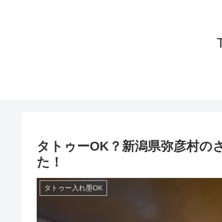
タトゥーOK？新潟県弥彦村の
た！
タトゥー入れ墨OK