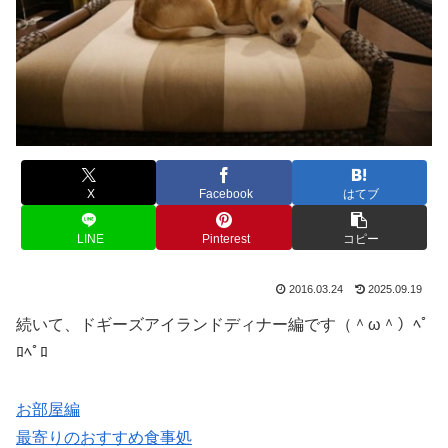
X
Facebook
はてブ
LINE
Pinterest
コピー
2016.03.24
2025.09.19
続いて、ドギーズアイランドディナー編です（＾ω＾）ﾍﾟ
ﾛﾍﾟﾛ
お部屋編
最寄りのおすすめ食事処